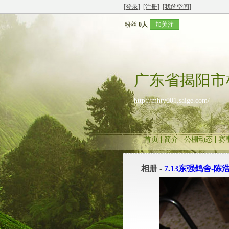
[登录]
[注册]
[我的空间]
粉丝
0人
加关注
广东省揭阳市
http://mhty001.saige.com/
首页
|
简介
|
公棚动态
|
赛
相册 -
7.13东强鸽舍-陈