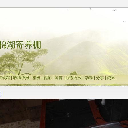
棉湖寄养棚
事规程
|
赛绩快报
|
相册
|
视频
|
留言
|
联系方式
|
动静
|
分享
|
鸽讯
浩