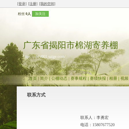
[登录]
[注册]
[我的空间]
粉丝
0人
加关注
广东省揭阳市棉湖寄养棚
http://mhty001.saige.com/
首页
|
简介
|
公棚动态
|
赛事规程
|
赛绩快报
|
相册
|
视频
联系方式
联系人：
李勇宏
电话：
15807677520