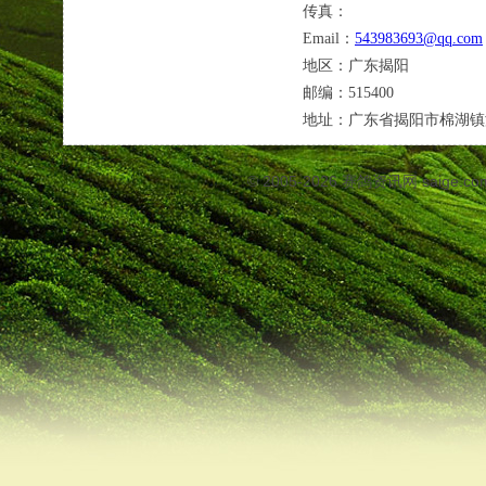
传真：
Email：
543983693@qq.com
地区：
广东揭阳
邮编：
515400
地址：
广东省揭阳市棉湖镇
© 2005-2026
赛鸽资讯网
saige