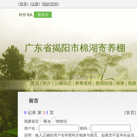
[登录]
[注册]
[我的空间]
粉丝
0人
加关注
广东省揭阳市棉湖寄养棚
http://mhty001.saige.com/
首页
|
简介
|
公棚动态
|
赛事规程
|
赛绩快报
|
相册
|
视频
留言
0
记录 第
1
/
1
页
[首页]
我要留言
匿名
悄悄话
用户名：
密码：
说明：输入正确的用户名和密码才能参与留言。如果您不是本站会员