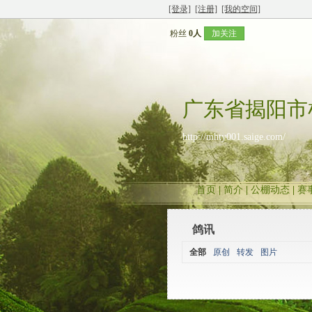
[登录]
[注册]
[我的空间]
粉丝
0人
加关注
广东省揭阳市
http://mhty001.saige.com/
首页
|
简介
|
公棚动态
|
赛
鸽讯
全部
原创
转发
图片