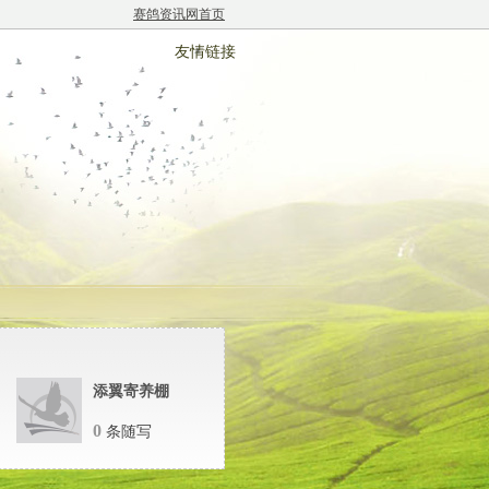
赛鸽资讯网首页
友情链接
添翼寄养棚
0
条随写