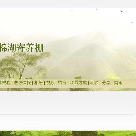
棉湖寄养棚
事规程
|
赛绩快报
|
相册
|
视频
|
留言
|
联系方式
|
动静
|
分享
|
鸽讯