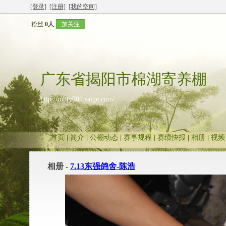
[登录]
[注册]
[我的空间]
粉丝
0人
加关注
广东省揭阳市棉湖寄养棚
http://mhty001.saige.com/
首页
|
简介
|
公棚动态
|
赛事规程
|
赛绩快报
|
相册
|
视频
相册 -
7.13东强鸽舍-陈浩