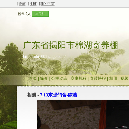
[登录]
[注册]
[我的空间]
粉丝
0人
加关注
广东省揭阳市棉湖寄养棚
http://mhty001.saige.com/
首页
|
简介
|
公棚动态
|
赛事规程
|
赛绩快报
|
相册
|
视频
相册 -
7.13东强鸽舍-陈浩