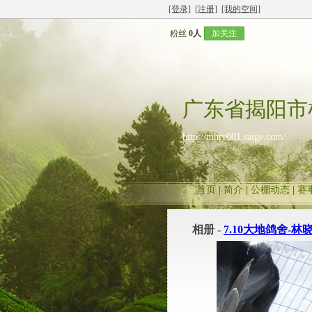
[登录]
[注册]
[我的空间]
粉丝
0人
加关注
广东省揭阳市
http://mhty001.saige.com/
首页
|
简介
|
公棚动态
|
赛
相册 -
7.10大地鸽舍-林