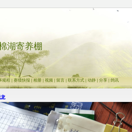
棉湖寄养棚
事规程
|
赛绩快报
|
相册
|
视频
|
留言
|
联系方式
|
动静
|
分享
|
鸽讯
晓龙