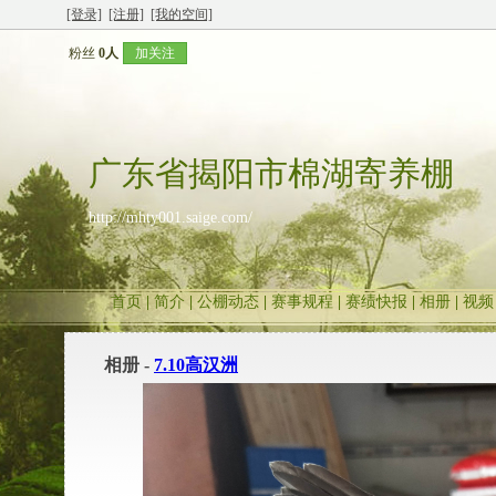
[登录]
[注册]
[我的空间]
粉丝
0人
加关注
广东省揭阳市棉湖寄养棚
http://mhty001.saige.com/
首页
|
简介
|
公棚动态
|
赛事规程
|
赛绩快报
|
相册
|
视频
相册 -
7.10高汉洲