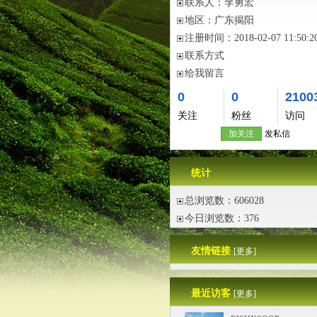
联系人：
李勇宏
地区：
广东揭阳
注册时间：
2018-02-07 11:50:2
联系方式
给我留言
0
0
2100
关注
粉丝
访问
加关注
发私信
统计
总浏览数：606028
今日浏览数：376
友情链接
[更多]
最近访客
[更多]