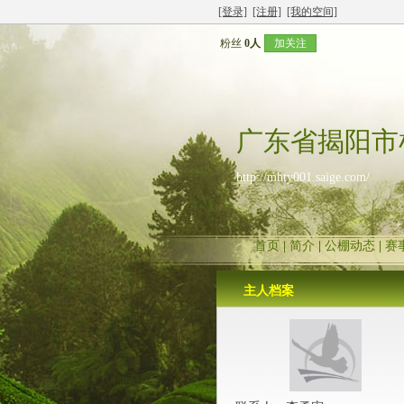
[登录]
[注册]
[我的空间]
粉丝
0人
加关注
广东省揭阳市
http://mhty001.saige.com/
首页
|
简介
|
公棚动态
|
赛
主人档案