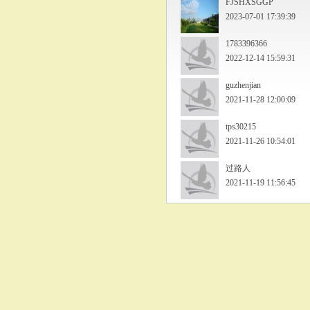
FJSHXSGGP
2023-07-01 17:39:39
1783396366
2022-12-14 15:59:31
guzhenjian
2021-11-28 12:00:09
tps30215
2021-11-26 10:54:01
过路人
2021-11-19 11:56:45