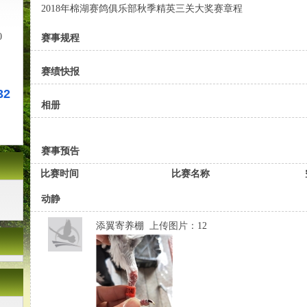
2018年棉湖赛鸽俱乐部秋季精英三关大奖赛章程
0
赛事规程
赛绩快报
32
相册
赛事预告
比赛时间
比赛名称
动静
添翼寄养棚
上传图片：
12