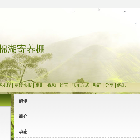
棉湖寄养棚
事规程
|
赛绩快报
|
相册
|
视频
|
留言
|
联系方式
|
动静
|
分享
|
鸽讯
鸽讯
简介
动态