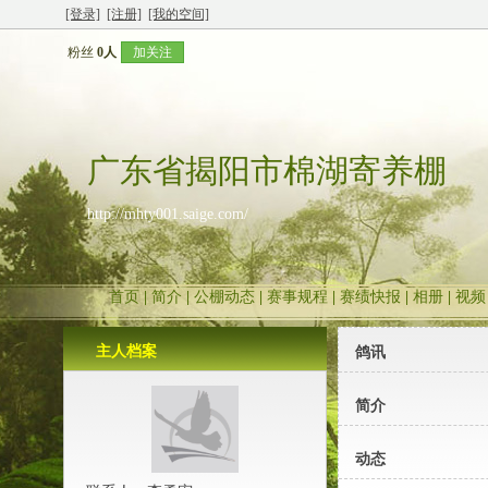
[登录]
[注册]
[我的空间]
粉丝
0人
加关注
广东省揭阳市棉湖寄养棚
http://mhty001.saige.com/
首页
|
简介
|
公棚动态
|
赛事规程
|
赛绩快报
|
相册
|
视频
主人档案
鸽讯
简介
动态