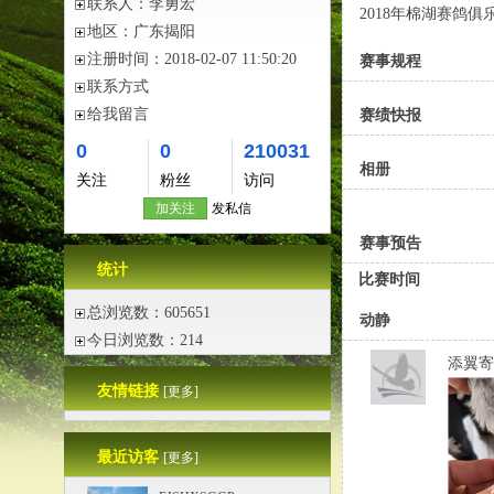
联系人：
李勇宏
2018年棉湖赛鸽
地区：
广东揭阳
注册时间：
2018-02-07 11:50:20
赛事规程
联系方式
给我留言
赛绩快报
0
0
210031
相册
关注
粉丝
访问
加关注
发私信
赛事预告
统计
比赛时间
总浏览数：605651
动静
今日浏览数：214
添翼寄
友情链接
[更多]
最近访客
[更多]