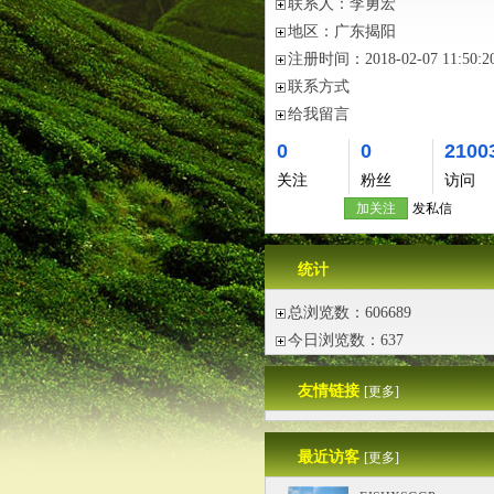
联系人：
李勇宏
地区：
广东揭阳
注册时间：
2018-02-07 11:50:2
联系方式
给我留言
0
0
2100
关注
粉丝
访问
加关注
发私信
统计
总浏览数：606689
今日浏览数：637
友情链接
[更多]
最近访客
[更多]