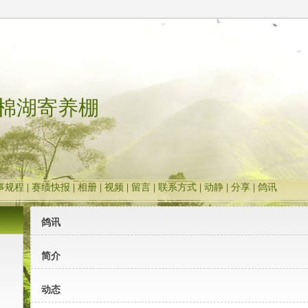
棉湖寄养棚
事规程
|
赛绩快报
|
相册
|
视频
|
留言
|
联系方式
|
动静
|
分享
|
鸽讯
鸽讯
简介
动态