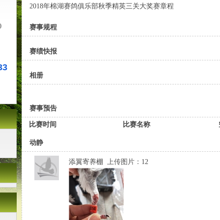
2018年棉湖赛鸽俱乐部秋季精英三关大奖赛章程
0
赛事规程
赛绩快报
33
相册
赛事预告
比赛时间
比赛名称
动静
添翼寄养棚
上传图片：
12