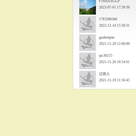
FJSHXSGGP
2023-07-01 17:39:39
1783396366
2022-12-14 15:59:31
guzhenjian
2021-11-28 12:00:09
tps30215
2021-11-26 10:54:01
过路人
2021-11-19 11:56:45