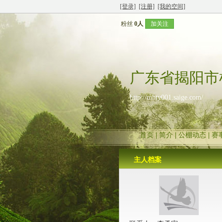
[登录]
[注册]
[我的空间]
粉丝
0人
加关注
广东省揭阳市
http://mhty001.saige.com/
首页
|
简介
|
公棚动态
|
赛
主人档案