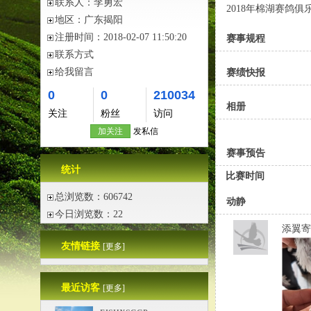
联系人：
李勇宏
2018年棉湖赛鸽
地区：
广东揭阳
注册时间：
2018-02-07 11:50:20
赛事规程
联系方式
给我留言
赛绩快报
0
0
210034
相册
关注
粉丝
访问
加关注
发私信
赛事预告
统计
比赛时间
总浏览数：606742
动静
今日浏览数：22
添翼寄
友情链接
[更多]
最近访客
[更多]