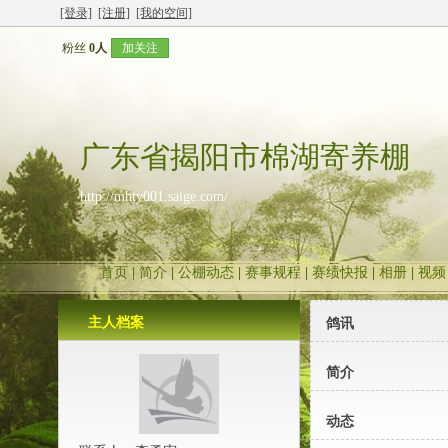
[登录]
[注册]
[我的空间]
粉丝
0人
加关注
广东省揭阳市棉湖寄养棚
http://mhty001.saige.com/
首页
|
简介
|
公棚动态
|
赛事规程
|
赛绩快报
|
相册
|
视频
主人档案
鸽讯
简介
动态