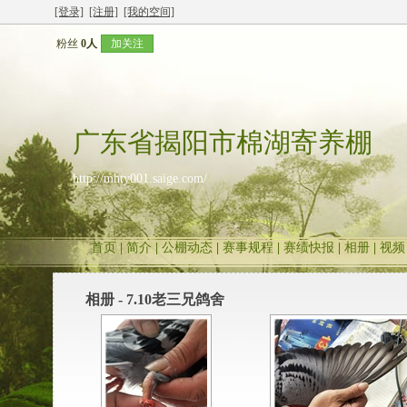
[登录]
[注册]
[我的空间]
粉丝
0人
加关注
广东省揭阳市棉湖寄养棚
http://mhty001.saige.com/
首页
|
简介
|
公棚动态
|
赛事规程
|
赛绩快报
|
相册
|
视频
相册 - 7.10老三兄鸽舍