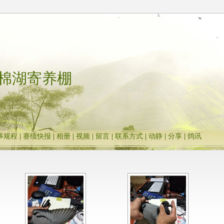
棉湖寄养棚
事规程
|
赛绩快报
|
相册
|
视频
|
留言
|
联系方式
|
动静
|
分享
|
鸽讯