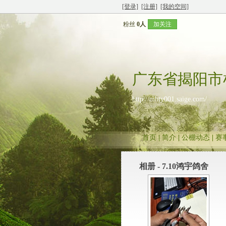
[登录]
[注册]
[我的空间]
粉丝
0人
加关注
广东省揭阳市
http://mhty001.saige.com/
首页
|
简介
|
公棚动态
|
赛
相册 - 7.10鸿宇鸽舍