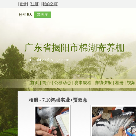
[登录]
[注册]
[我的空间]
粉丝
0人
加关注
广东省揭阳市棉湖寄养棚
http://mhty001.saige.com/
首页
|
简介
|
公棚动态
|
赛事规程
|
赛绩快报
|
相册
|
视频
相册 - 7.10鸿强实业+贾双意