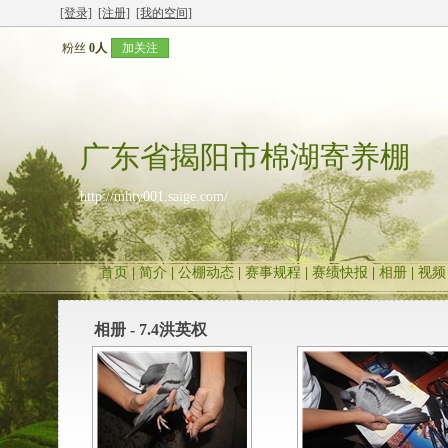
[登录]
[注册]
[我的空间]
粉丝
0人
加关注
广东省揭阳市棉湖寄养棚
http://mhty001.saige.com/
首页
|
简介
|
公棚动态
|
赛事规程
|
赛绩快报
|
相册
|
视频
相册 - 7.4洪英权