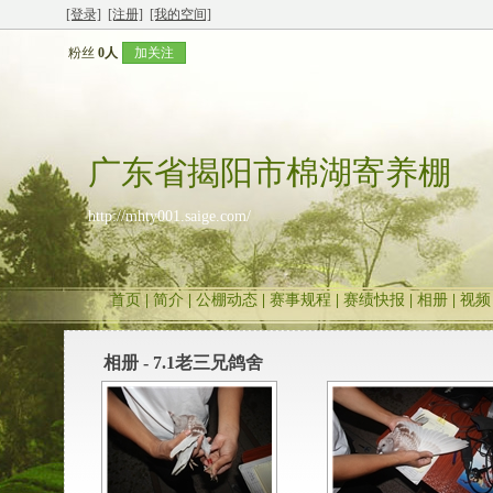
[登录]
[注册]
[我的空间]
粉丝
0人
加关注
广东省揭阳市棉湖寄养棚
http://mhty001.saige.com/
首页
|
简介
|
公棚动态
|
赛事规程
|
赛绩快报
|
相册
|
视频
相册 - 7.1老三兄鸽舍