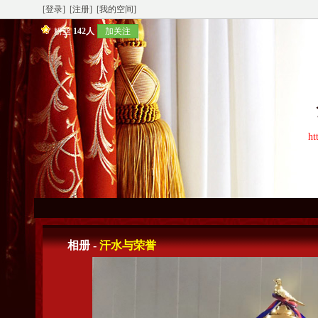
[登录]
[注册]
[我的空间]
粉丝
142人
加关注
ht
相册 -
汗水与荣誉