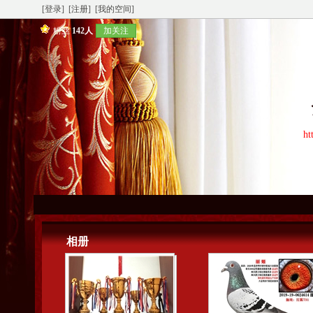
[登录]
[注册]
[我的空间]
粉丝
142人
加关注
ht
相册