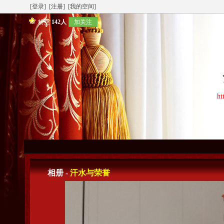
[登录]
[注册]
[我的空间]
粉丝
142人
加关注
ht
相册 -
汗水与荣誉