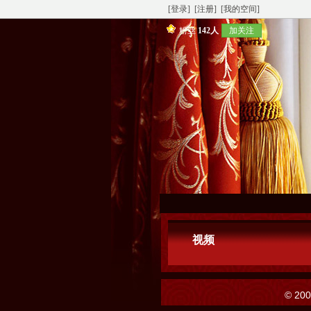
[登录]
[注册]
[我的空间]
粉丝
142人
加关注
视频
© 20