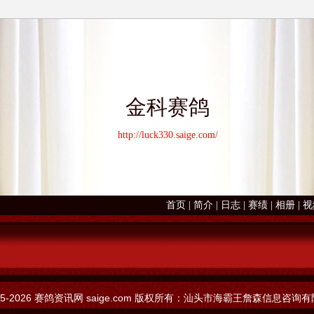
金科赛鸽
http://luck330.saige.com/
首页
|
简介
|
日志
|
赛绩
|
相册
|
视
05-2026
赛鸽资讯网
saige.com 版权所有：汕头市海霸王詹森信息咨询