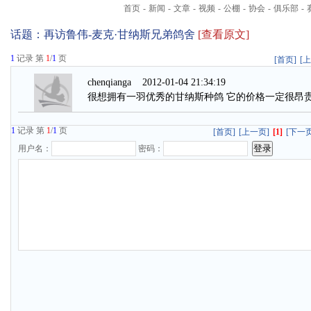
首页
-
新闻
-
文章
-
视频
-
公棚
-
协会
-
俱乐部
-
话题：
再访鲁伟-麦克·甘纳斯兄弟鸽舍
[查看原文]
1
记录 第
1
/
1
页
[首页]
[
chenqianga
2012-01-04 21:34:19
很想拥有一羽优秀的甘纳斯种鸽 它的价格一定很昂
1
记录 第
1
/
1
页
[首页]
[上一页]
[1]
[下一页
用户名：
密码：