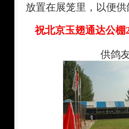
放置在展笼里，以便供
祝北京玉翅通达公棚2
供鸽