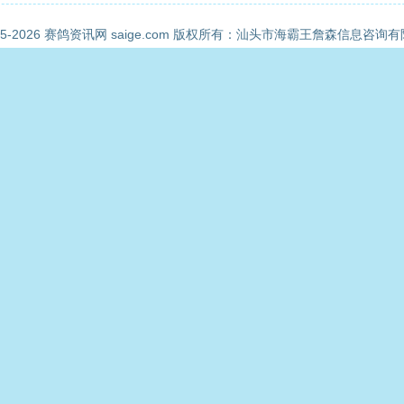
05-2026
赛鸽资讯网
saige.com 版权所有：汕头市海霸王詹森信息咨询