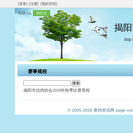
[登录]
[注册]
[我的空间]
粉丝
4人
加关注
揭阳
http:
赛事规程
揭阳市信鸽协会2018年秋季比赛章程
© 2005-2026
赛鸽资讯网
saige