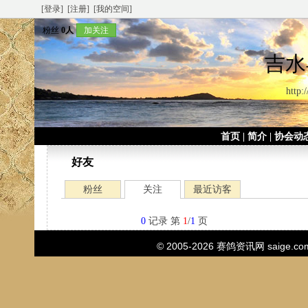
[登录]
[注册]
[我的空间]
粉丝
0人
加关注
吉水
http:
首页
|
简介
|
协会动
好友
粉丝
关注
最近访客
0
记录 第
1
/
1
页
© 2005-2026
赛鸽资讯网
saige