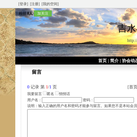
[登录]
[注册]
[我的空间]
粉丝
0人
加关注
吉水
http:
首页
|
简介
|
协会动
留言
0
记录 第
1
/
1
页
[首页
我要留言
匿名
悄悄话
用户名：
密码：
说明：输入正确的用户名和密码才能参与留言。如果您不是本站会