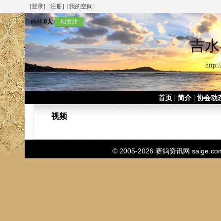
[登录]
[注册]
[我的空间]
粉丝
0人
加关注
吉水
http:
首页
|
简介
|
协会动
视频
© 2005-2026
赛鸽资讯网
saige