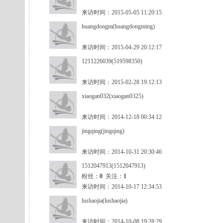
来访时间：2015-05-05 11:20:15
huangdongm(huangdongming)
来访时间：2015-04-29 20:12:17
1211226039(519598350)
来访时间：2015-02-28 19:12:13
xiaogan032(xiaogan0325)
来访时间：2014-12-18 00:34:12
jingqing(jingqing)
来访时间：2014-10-31 20:30:46
1512047913(1512047913)
粉丝：
0
关注：
1
来访时间：2014-10-17 12:34:53
lushaojia(lushaojia)
来访时间：2014-10-08 19:28:29