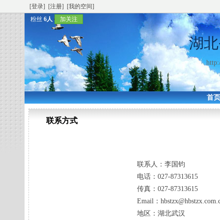
[登录]
[注册]
[我的空间]
粉丝
6人
加关注
湖北
http
首
联系方式
联系人：
李国钧
电话：
027-87313615
传真：
027-87313615
Email：
hbstzx@hbstzx.com.
地区：
湖北武汉