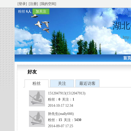
[登录]
[注册]
[我的空间]
粉丝
6人
加关注
湖北
http
首
好友
粉丝
关注
最近访客
1512047913(1512047913)
粉丝：
0
关注：
1
2014-10-17 12:34
孙先生(mally666)
粉丝：
15
关注：
5430
2014-09-07 17:25