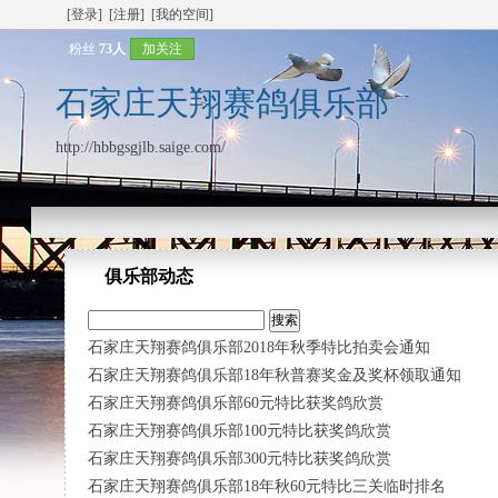
[登录]
[注册]
[我的空间]
粉丝
73人
加关注
石家庄天翔赛鸽俱乐部
http://hbbgsgjlb.saige.com/
俱乐部动态
石家庄天翔赛鸽俱乐部2018年秋季特比拍卖会通知
石家庄天翔赛鸽俱乐部18年秋普赛奖金及奖杯领取通知
石家庄天翔赛鸽俱乐部60元特比获奖鸽欣赏
石家庄天翔赛鸽俱乐部100元特比获奖鸽欣赏
石家庄天翔赛鸽俱乐部300元特比获奖鸽欣赏
石家庄天翔赛鸽俱乐部18年秋60元特比三关临时排名