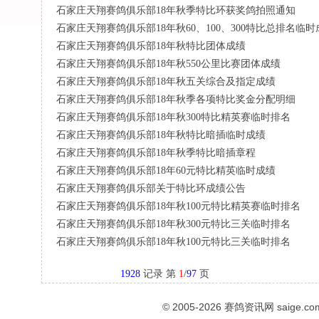
石家庄天翔赛鸽俱乐部18年秋季特比环获奖鸽拍照通知
石家庄天翔赛鸽俱乐部18年秋60、100、300特比总排名临时
石家庄天翔赛鸽俱乐部18年秋特比团体成绩
石家庄天翔赛鸽俱乐部18年秋550公里比赛团体成绩
石家庄天翔赛鸽俱乐部18年秋五关综合及指定成绩
石家庄天翔赛鸽俱乐部18年秋季各项特比奖金分配明细
石家庄天翔赛鸽俱乐部18年秋300特比精英赛临时排名
石家庄天翔赛鸽俱乐部18年秋特比暗插临时成绩
石家庄天翔赛鸽俱乐部18年秋季特比暗插章程
石家庄天翔赛鸽俱乐部18年60元特比精英临时成绩
石家庄天翔赛鸽俱乐部关于特比环成绩公告
石家庄天翔赛鸽俱乐部18年秋100元特比精英赛临时排名
石家庄天翔赛鸽俱乐部18年秋300元特比三关临时排名
石家庄天翔赛鸽俱乐部18年秋100元特比三关临时排名
1928
记录 第
1
/
97
页
© 2005-2026
赛鸽资讯网
saige