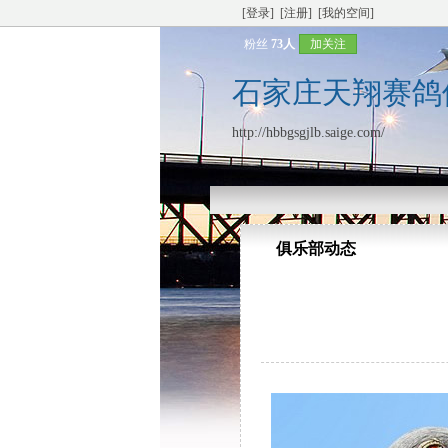
[登录]
[注册]
[我的空间]
粉丝
73人
加关注
石家庄天翔赛鸽
http://hbbgsgjlb.saige.com/
俱乐部动态