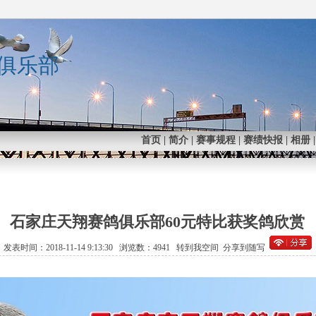
俱乐部
首页
|
简介
|
赛事规程
|
赛绩快报
|
相册
石家庄天翔赛鸽俱乐部60元特比获奖鸽欣赏
发表时间：2018-11-14 9:13:30 浏览数：4941
转到我空间
分享到随写