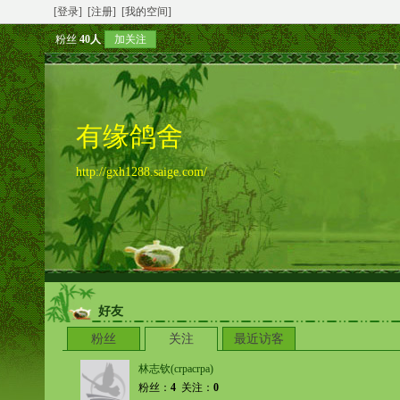
[登录]
[注册]
[我的空间]
粉丝
40人
加关注
有缘鸽舍
http://gxh1288.saige.com/
好友
粉丝
关注
最近访客
林志钦(crpacrpa)
粉丝：
4
关注：
0