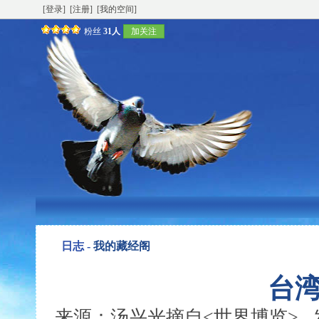
[登录]
[注册]
[我的空间]
粉丝
31人
加关注
日志 -
我的藏经阁
台
来源：汤兴光摘自<世界博览> 发表时间