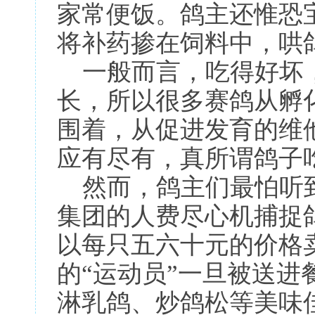
家常便饭。鸽主还惟恐
将补药掺在饲料中，哄
一般而言，吃得好坏
长，所以很多赛鸽从孵
围着，从促进发育的维
应有尽有，真所谓鸽子
然而，鸽主们最怕听到
集团的人费尽心机捕捉
以每只五六十元的价格
的“运动员”一旦被送
淋乳鸽、炒鸽松等美味