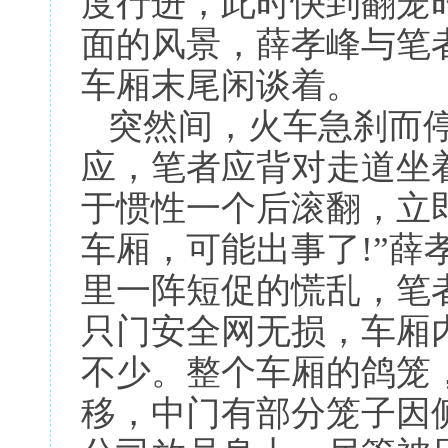
度行进，此时快到翻笼
面的风景，薛孝峰与笔
车厢末尾闲谈着。
突然间，火车急刹而停
应，笔者应背对走道坐
于惯性一个后滚翻，立
车厢，可能出事了!”薛
里一阵短促的慌乱，笔
只门安全网无损，车厢
不少。整个车厢的鸽笼
移，中门有部分笼子因