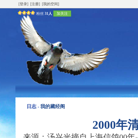
[登录]
[注册]
[我的空间]
粉丝
31人
加关注
日志 -
我的藏经阁
2000
来源：汤兴光摘自上海信鸽00年-3期 发