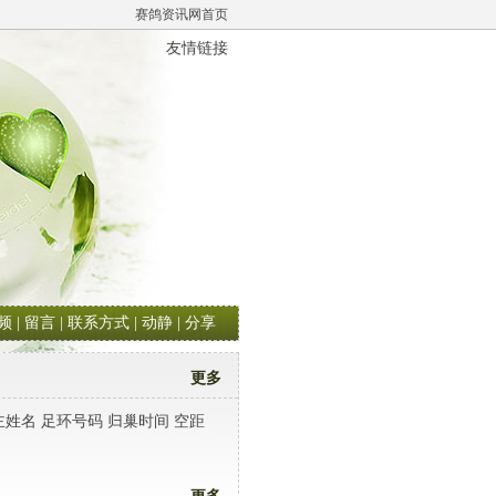
赛鸽资讯网首页
友情链接
频
|
留言
|
联系方式
|
动静
|
分享
更多
足环号码 归巢时间 空距