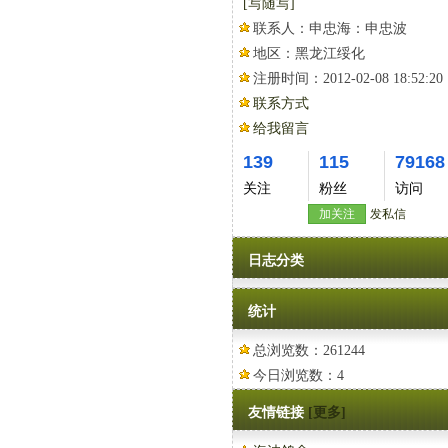
[写随写]
联系人：
申忠海：申忠波
地区：
黑龙江绥化
注册时间：
2012-02-08 18:52:20
联系方式
给我留言
139
115
79168
关注
粉丝
访问
加关注
发私信
日志分类
统计
总浏览数：261244
今日浏览数：4
友情链接
[更多]