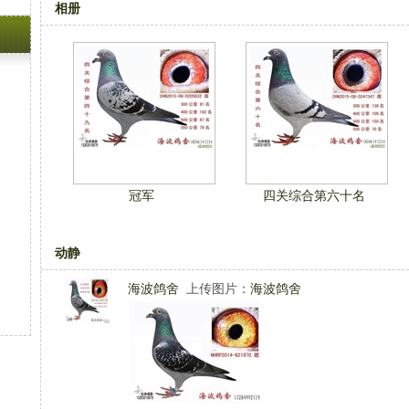
相册
冠军
四关综合第六十名
动静
海波鸽舍
上传图片：
海波鸽舍