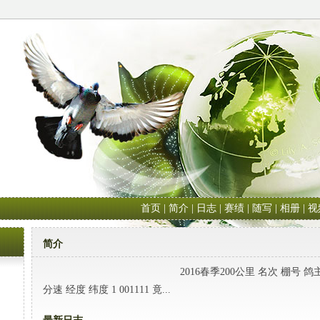
首页
|
简介
|
日志
|
赛绩
|
随写
|
相册
|
视
简介
2016春季200公里 名次 棚号 鸽主姓名 
分速 经度 纬度 1 001111 竟...