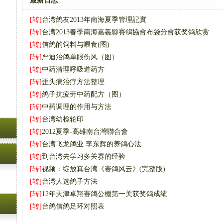
最新日志
[转]
台湾鸽友2013年南海夏季管理記實
[转]
台湾2013春季南海嘉義縣賽鴿協會布袋分會获奖鸽欣赏
[转]
信鸽的饲料与喂食(图)
[转]
严迪治鸽单眼伤风（图）
[转]
中药清理呼吸道药方
[转]
歪头病治疗方法整理
[转]
鸽子抗疲劳中药配方（图）
[转]
中药调理的作用与方法
[转]
台湾幼检轮印
[转]
2012夏季-高雄南台灣聯合會
[转]
台湾飞龙鸽业 李东辉的养鸽心法
[转]
到台湾去学习多关赛的经验
[转]
视频：绽放真台湾《赛鸽风云》(完整版)
[转]
台湾人选鸽子方法
[转]
12年天津卓翔赛鸽公棚第一关获奖鸽成绩
[转]
台鸽信鸽足环对照表