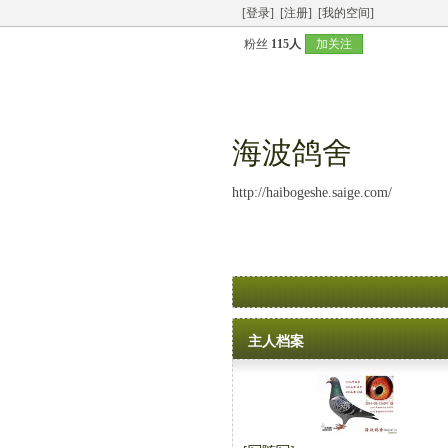
[登录]
[注册]
[我的空间]
粉丝
115人
加关注
海波鸽舍
http://haibogeshe.saige.com/
主人档案