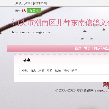
[登录]
[注册]
[我的空间]
粉丝
3人
加关注
汕头市潮南区井都东南信鸽文
http://dnxgwhzx.saige.com/
首页
|
简介
|
俱乐部动
分享
全部
日志
相册
图片
铭鸽
视频
帖子
© 2005-2026
赛鸽资讯网
saige