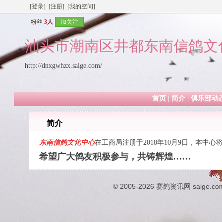
[登录]
[注册]
[我的空间]
粉丝
3人
加关注
汕头市潮南区井都东南信鸽文
http://dnxgwhzx.saige.com/
首页
|
简介
|
俱乐部动
简介
东南信鸽文化中心
在工商局注册于2018年10月9日，本
希望广大鸽友积极参与，共铸辉煌……
© 2005-2026
赛鸽资讯网
saige