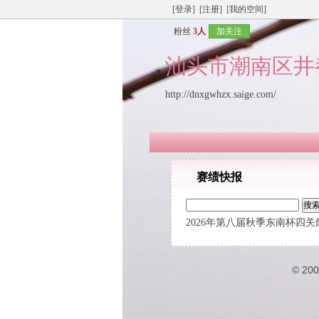
[登录]
[注册]
[我的空间]
粉丝
3人
加关注
汕头市潮南区井
http://dnxgwhzx.saige.com/
赛绩快报
2026年第八届秋季东南杯四关
© 20