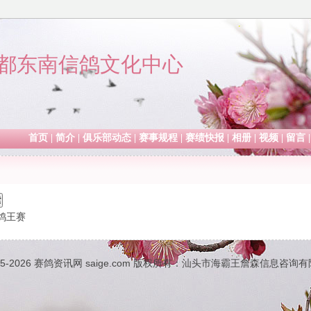
都东南信鸽文化中心
首页
|
简介
|
俱乐部动态
|
赛事规程
|
赛绩快报
|
相册
|
视频
|
留言
鸽王赛
05-2026
赛鸽资讯网
saige.com 版权所有：汕头市海霸王詹森信息咨询