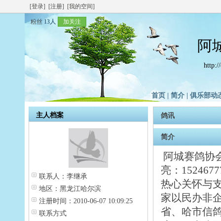
[登录]
[注册]
[我的空间]
粉丝
13人
加关注
阿
http:
首页
|
简介
|
俱乐部动
主人档案
鸽讯
简介
阿城赛鸽协会
亮：1524
联系人：
李继承
热心关怀与
地区：
黑龙江哈尔滨
家以民办非
注册时间：
2010-06-07 10:09:25
省、哈市信
联系方式