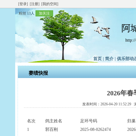
[登录]
[注册]
[我的空间]
粉丝
13人
加关注
阿
http:
首页
|
简介
|
俱乐部动
赛绩快报
2026年
发表时间：2026-04-20 11:52:2
名次
鸽主姓名
足环号码
归巢
1
郭百刚
2025-08-0262474
2026