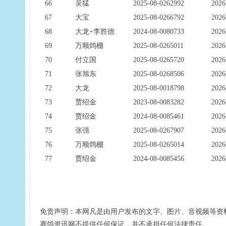
66
吴猛
2025-08-0262992
2026
67
大宝
2025-08-0266792
2026
68
大龙+李胜德
2024-08-0080733
2026
69
万顺鸽棚
2025-08-0265011
2026
70
付立国
2025-08-0265720
2026
71
张旭东
2025-08-0268506
2026
72
大龙
2025-08-0018798
2026
73
贾绍金
2023-08-0083282
2026
74
贾绍金
2024-08-0085461
2026
75
张强
2025-08-0267907
2026
76
万顺鸽棚
2025-08-0265014
2026
77
贾绍金
2024-08-0085456
2026
免责声明：本网凡是由用户发布的文字、图片、音视频等资
赛鸽资讯网不提供任何保证，并不承担任何法律责任。