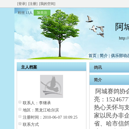
[登录]
[注册]
[我的空间]
粉丝
13人
加关注
阿
http:
首页
|
简介
|
俱乐部动
主人档案
鸽讯
简介
阿城赛鸽协会
亮：1524
联系人：
李继承
热心关怀与
地区：
黑龙江哈尔滨
家以民办非
注册时间：
2010-06-07 10:09:25
省、哈市信
联系方式