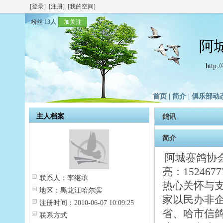
[登录]
[注册]
[我的空间]
粉丝
13人
加关注
阿
http:
首页
|
简介
|
俱乐部动
主人档案
鸽讯
简介
阿城赛鸽协会
亮：1524
联系人：
李继承
热心关怀与
地区：
黑龙江哈尔滨
家以民办非
注册时间：
2010-06-07 10:09:25
省、哈市信
联系方式