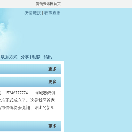
赛鸽资讯网首页
友情链接
|
赛事直播
|
联系方式
|
分享
|
动静
|
鸽讯
更多
更多
5246777774 阿城赛鸽俱
批准正式成立了。这是我区首家
哈市信鸽协会竟翔、评比的新组
更多