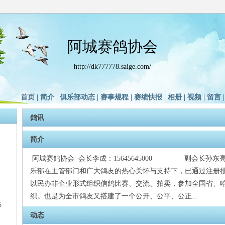
阿城赛鸽协会
http://dk777778.saige.com/
首页
|
简介
|
俱乐部动态
|
赛事规程
|
赛绩快报
|
相册
|
视频
|
留言
鸽讯
简介
阿城赛鸽协会 会长李成：15645645000 副会长孙东亮：1
乐部在主管部门和广大鸽友的热心关怀与支持下，已通过注册
以民办非企业形式组织信鸽比赛、交流、拍卖，参加全国省、
织。也是为全市鸽友又搭建了一个公开、公平、公正...
5
动态