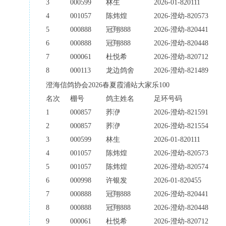
3
000599
林生
2026-01-820111
4
001057
陈炜煌
2026-澄幼-820573
5
000888
冠翔888
2026-澄幼-820441
6
000888
冠翔888
2026-澄幼-820448
7
000061
杜悦希
2026-澄幼-820712
8
000113
龙边鸽舍
2026-澄幼-821489
澄海信鸽协会2026春夏霞浦站大家乐100
名次
棚号
鸽主姓名
足环号码
1
000857
荞洢
2026-澄幼-821591
2
000857
荞洢
2026-澄幼-821554
3
000599
林生
2026-01-820111
4
001057
陈炜煌
2026-澄幼-820573
5
001057
陈炜煌
2026-澄幼-820574
6
000998
许银发
2026-01-820455
7
000888
冠翔888
2026-澄幼-820441
8
000888
冠翔888
2026-澄幼-820448
9
000061
杜悦希
2026-澄幼-820712