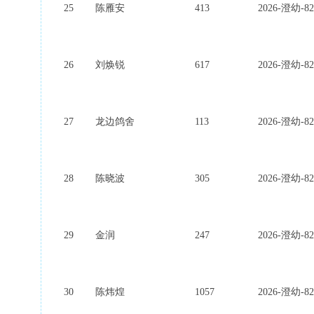
25
陈雁安
413
2026-澄幼-82
26
刘焕锐
617
2026-澄幼-82
27
龙边鸽舍
113
2026-澄幼-82
28
陈晓波
305
2026-澄幼-82
29
金润
247
2026-澄幼-82
30
陈炜煌
1057
2026-澄幼-82