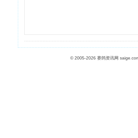
© 2005-2026
赛鸽资讯网
saige