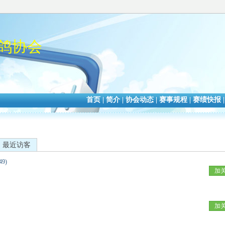
鸽协会
首页
|
简介
|
协会动态
|
赛事规程
|
赛绩快报
最近访客
49)
加
加