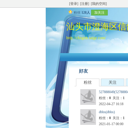
[登录]
[注册]
[我的空间]
粉丝
128人
加关注
汕头市澄海区信
http://chxgxh.saige.com/
好友
粉丝
关注
527888049(5278880
粉丝：
0
关注：
1
2022-04-27 16:18
dbhx(dbhx)
粉丝：
0
关注：
1
2021-01-17 00:00