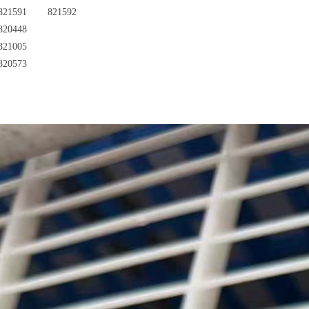
821591
821592
820448
821005
820573