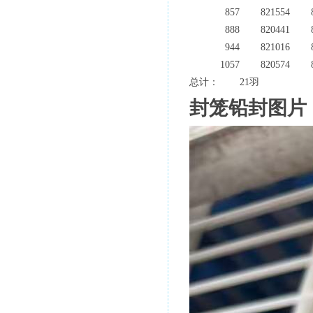
857
821554
888
820441
944
821016
1057
820574
总计：
21羽
封笼铅封图片