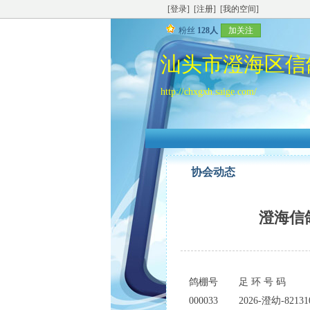
[登录]
[注册]
[我的空间]
粉丝
128人
加关注
汕头市澄海区信
http://chxgxh.saige.com/
协会动态
澄海信
鸽棚号
足 环 号 码
000033
2026-澄幼-82131