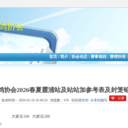
鸽协会
首页
|
简介
|
协会动态
|
赛事规程
|
赛绩快报
鸽协会2026春夏霞浦站及站站加参考表及封笼
发表时间：2026-05-16 16:49:24 浏览数：470
转到我空间
分享到随写
大家乐100
大家乐200
0