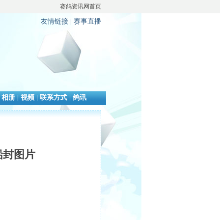
赛鸽资讯网首页
友情链接
|
赛事直播
|
相册
|
视频
|
联系方式
|
鸽讯
铅封图片