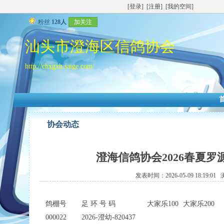
[登录]
[注册]
[我的空间]
粉丝
128人
加关注
汕头市澄海区信鸽协会
http://chxgxh.saige.com/
协会动态
澄海信鸽协会2026春夏
发表时间：2026-05-09 18:19:0
鸽棚号
足 环 号 码
大家乐100
大家乐200
000022
2026-澄幼-820437