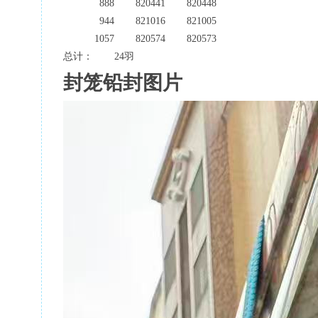
888
820441
820448
944
821016
821005
1057
820574
820573
总计：
24羽
封笼铅封图片