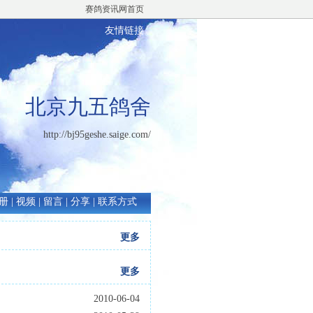
赛鸽资讯网首页
友情链接
北京九五鸽舍
http://bj95geshe.saige.com/
册
|
视频
|
留言
|
分享
|
联系方式
更多
更多
2010-06-04