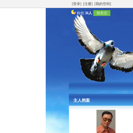
[登录]
[注册]
[我的空间]
粉丝
36人
加关注
主人档案