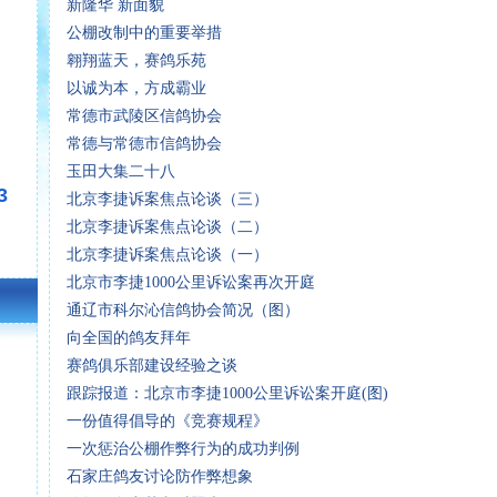
新隆华 新面貌
公棚改制中的重要举措
翱翔蓝天，赛鸽乐苑
以诚为本，方成霸业
常德市武陵区信鸽协会
常德与常德市信鸽协会
玉田大集二十八
3
北京李捷诉案焦点论谈（三）
北京李捷诉案焦点论谈（二）
北京李捷诉案焦点论谈（一）
北京市李捷1000公里诉讼案再次开庭
通辽市科尔沁信鸽协会简况（图）
向全国的鸽友拜年
赛鸽俱乐部建设经验之谈
跟踪报道：北京市李捷1000公里诉讼案开庭(图)
一份值得倡导的《竞赛规程》
一次惩治公棚作弊行为的成功判例
石家庄鸽友讨论防作弊想象