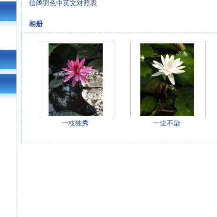
信鸽羽色中英文对照表
相册
一枝独秀
一尘不染