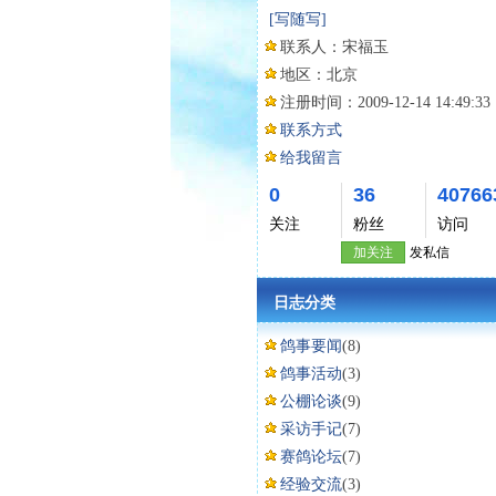
[写随写]
联系人：
宋福玉
地区：
北京
注册时间：
2009-12-14 14:49:33
联系方式
给我留言
0
36
40766
关注
粉丝
访问
加关注
发私信
日志分类
鸽事要闻
(8)
鸽事活动
(3)
公棚论谈
(9)
采访手记
(7)
赛鸽论坛
(7)
经验交流
(3)