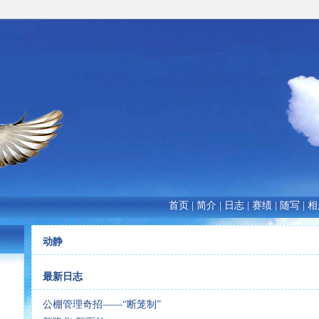
首页
|
简介
|
日志
|
赛绩
|
随写
|
相
动静
最新日志
公棚管理奇招——“断笼制”